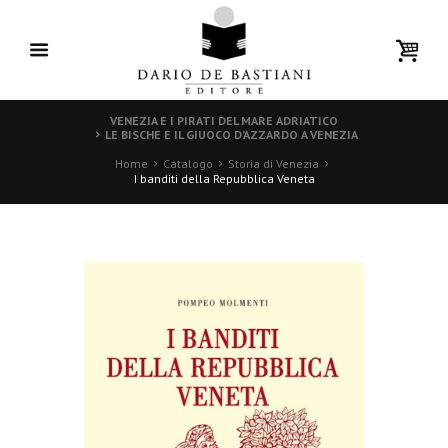
VENEZIA E I PIRATI DEL MARE ADRIATICO
LE BISCHE E IL GIUOCO D’AZZARDO A VENEZIA
Home
Catalogo
Storia di Venezia
I banditi della Repubblica Veneta