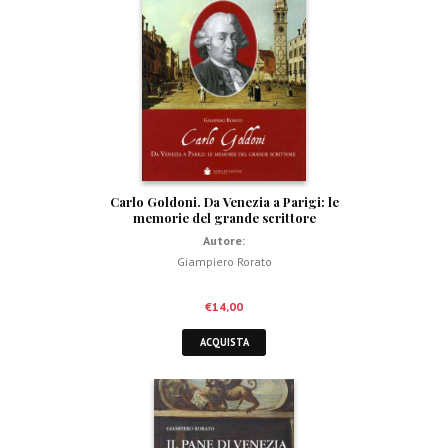
Carlo Goldoni. Da Venezia a Parigi: le
memorie del grande scrittore
Autore:
Giampiero Rorato
€
14,00
ACQUISTA