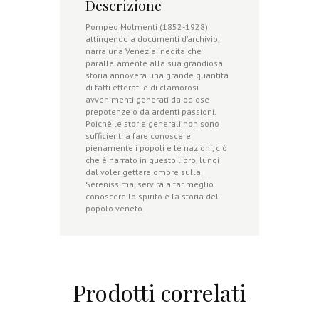
Descrizione
Pompeo Molmenti (1852-1928)
attingendo a documenti d’archivio,
narra una Venezia inedita che
parallelamente alla sua grandiosa
storia annovera una grande quantità
di fatti efferati e di clamorosi
avvenimenti generati da odiose
prepotenze o da ardenti passioni.
Poichè le storie generali non sono
sufficienti a fare conoscere
pienamente i popoli e le nazioni, ciò
che è narrato in questo libro, lungi
dal voler gettare ombre sulla
Serenissima, servirà a far meglio
conoscere lo spirito e la storia del
popolo veneto.
Prodotti correlati