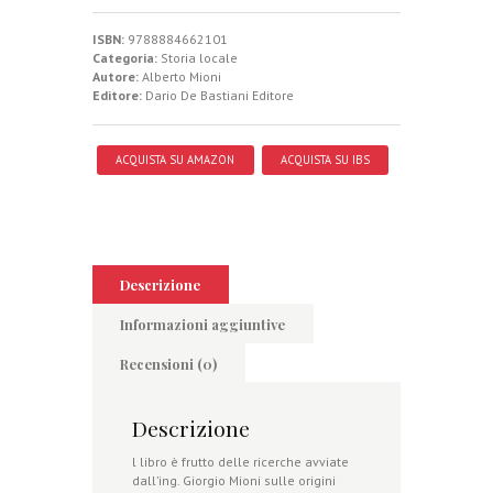
ISBN:
9788884662101
Categoria:
Storia locale
Autore:
Alberto Mioni
Editore:
Dario De Bastiani Editore
ACQUISTA SU AMAZON
ACQUISTA SU IBS
Descrizione
Informazioni aggiuntive
Recensioni (0)
Descrizione
l libro è frutto delle ricerche avviate
dall’ing. Giorgio Mioni sulle origini