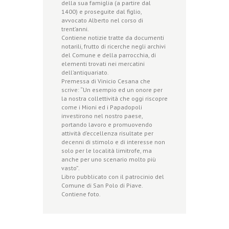
della sua famiglia (a partire dal
1400) e proseguite dal figlio,
avvocato Alberto nel corso di
trent’anni.
Contiene notizie tratte da documenti
notarili, frutto di ricerche negli archivi
del Comune e della parrocchia, di
elementi trovati nei mercatini
dell’antiquariato.
Premessa di Vinicio Cesana che
scrive: “Un esempio ed un onore per
la nostra collettività che oggi riscopre
come i Mioni ed i Papadopoli
investirono nel nostro paese,
portando lavoro e promuovendo
attività d’eccellenza risultate per
decenni di stimolo e di interesse non
solo per le località limitrofe, ma
anche per uno scenario molto più
vasto”.
Libro pubblicato con il patrocinio del
Comune di San Polo di Piave.
Contiene foto.