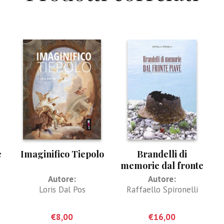
e
Imaginifico Tiepolo
Brandelli di
memorie dal fronte
Piave
Autore:
Autore:
Loris Dal Pos
Raffaello Spironelli
€
8,00
€
16,00