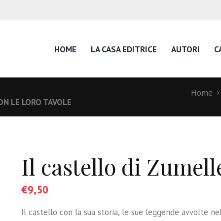
HOME
LA CASA EDITRICE
AUTORI
C
Home
CON LE LORO TAVOLE
Il castello di Zumell
€
9,50
Il castello con la sua storia, le sue leggende avvolte ne