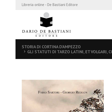
Libreria online - De Bastiani Editore
STORIA DI CORTINA D’AMPEZZO
GLI STATUTI DI TARZO LATINI, ET VOLGARI, 