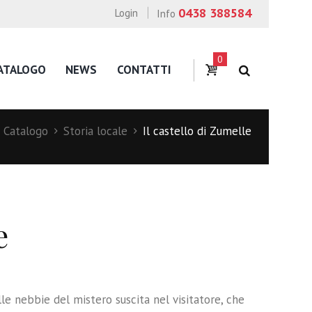
0438 388584
Login
Info
0
ATALOGO
NEWS
CONTATTI
Catalogo
Storia locale
Il castello di Zumelle
e
lle nebbie del mistero suscita nel visitatore, che