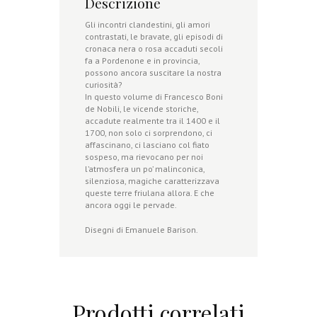
Descrizione
Gli incontri clandestini, gli amori
contrastati, le bravate, gli episodi di
cronaca nera o rosa accaduti secoli
fa a Pordenone e in provincia,
possono ancora suscitare la nostra
curiosità?
In questo volume di Francesco Boni
de Nobili, le vicende storiche,
accadute realmente tra il 1400 e il
1700, non solo ci sorprendono, ci
affascinano, ci lasciano col fiato
sospeso, ma rievocano per noi
l’atmosfera un po’ malinconica,
silenziosa, magiche caratterizzava
queste terre friulana allora. E che
ancora oggi le pervade.
Disegni di Emanuele Barison.
Prodotti correlati