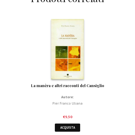
La manèra e altri racconti del Cansiglio
Autore:
Pier Franco Uliana
€
9,50
ACQUISTA