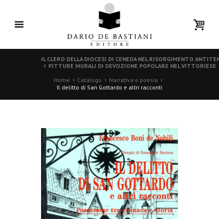
IL CLERO DELLA DIOCESI DI CENEDA NEL RISORGIMENTO ANTITE
PITTURE MURALI DI DEVOZIONE POPOLARE NEL VITTORIESE
Home
Catalogo
Narrativa e poesia
Il delitto di San Gottardo e altri racconti