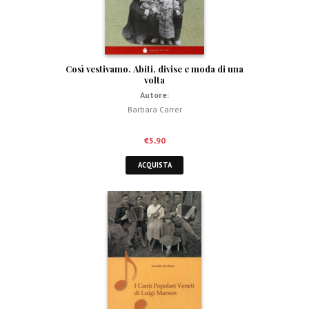
Così vestivamo. Abiti, divise e moda di una
volta
Autore:
Barbara Carrer
€
5,90
ACQUISTA