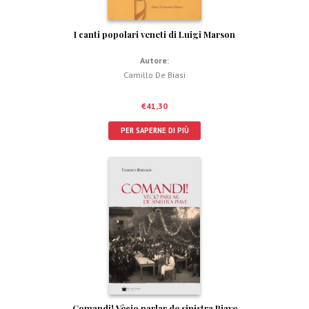
I canti popolari veneti di Luigi Marson
Autore:
Camillo De Biasi
€
41,30
PER SAPERNE DI PIÙ
Comandi! Vècio parlar de sinistra Piave