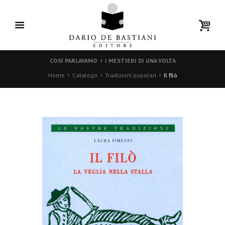
COSÌ PARLAVAMO
I MESTIERI DI UNA VOLTA
Home
Catalogo
Tradizioni popolari
Il filò