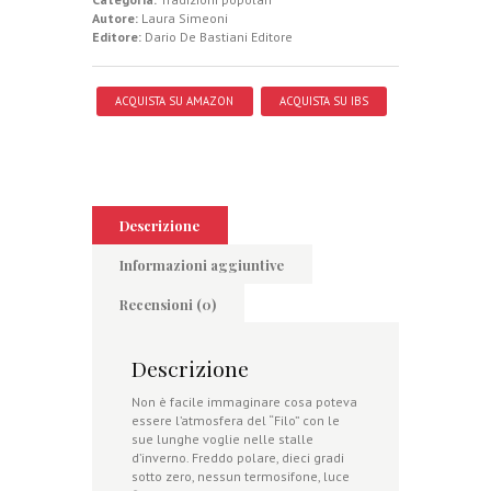
Autore:
Laura Simeoni
Editore:
Dario De Bastiani Editore
ACQUISTA SU AMAZON
ACQUISTA SU IBS
Descrizione
Informazioni aggiuntive
Recensioni (0)
Descrizione
Non è facile immaginare cosa poteva
essere l’atmosfera del “Filo” con le
sue lunghe voglie nelle stalle
d’inverno. Freddo polare, dieci gradi
sotto zero, nessun termosifone, luce