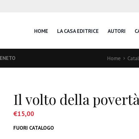
HOME
LA CASA EDITRICE
AUTORI
C
VENETO
Home
Cata
Il volto della povert
€
15,00
FUORI CATALOGO