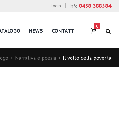
0438 388584
Login
Info
0
ATALOGO
NEWS
CONTATTI
logo
Narrativa e poesia
Il volto della povertà
à