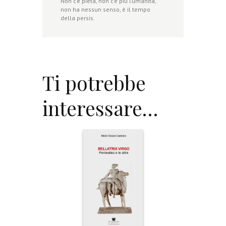
Non c’è pietà, non c’è più l’umanità,
non ha nessun senso, è il tempo
della persis.
Ti potrebbe
interessare…