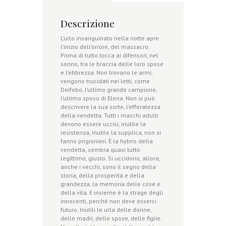
Descrizione
L’urlo insanguinato nella notte apre
l’inizio dell’orrore, del massacro.
Prima di tutto tocca ai difensori, nel
sonno, tra le braccia delle loro spose
e l’ebbrezza. Non trovano le armi,
vengono trucidati nei letti, come
Deifobo, l’ultimo grande campione,
l’ultimo sposo di Elena. Non si può
descrivere la sua sorte, l’efferatezza
della vendetta. Tutti i maschi adulti
devono essere uccisi, inutile la
resistenza, inutile la supplica, non si
fanno prigionieri. È la hybris della
vendetta, sembra quasi tutto
legittimo, giusto. Si uccidono, allora,
anche i vecchi, sono il segno della
storia, della prosperità e della
grandezza, la memoria delle cose e
della vita. E insieme è la strage degli
innocenti, perché non deve esserci
futuro. Inutili le urla delle donne,
delle madri, delle spose, delle figlie.