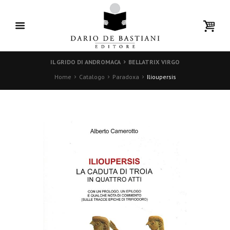
IL GRIDO DI ANDROMACA
BELLATRIX VIRGO
Home
Catalogo
Paradoxa
Ilioupersis