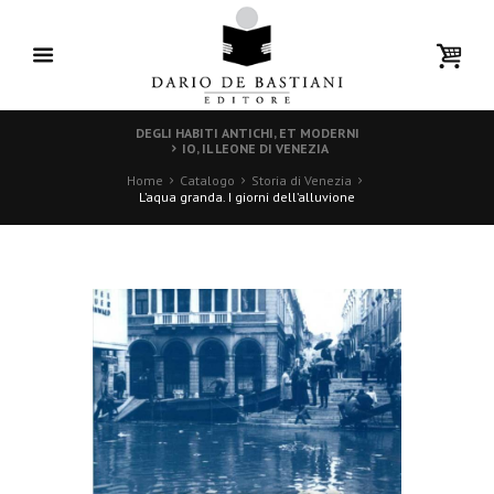
DEGLI HABITI ANTICHI, ET MODERNI
IO, IL LEONE DI VENEZIA
Home
Catalogo
Storia di Venezia
L’aqua granda. I giorni dell’alluvione