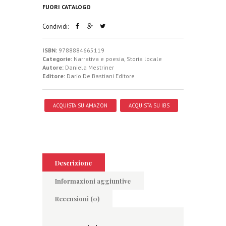
FUORI CATALOGO
Condividi:
ISBN:
9788884665119
Categorie:
Narrativa e poesia
,
Storia locale
Autore:
Daniela Mestriner
Editore:
Dario De Bastiani Editore
ACQUISTA SU AMAZON
ACQUISTA SU IBS
Descrizione
Informazioni aggiuntive
Recensioni (0)