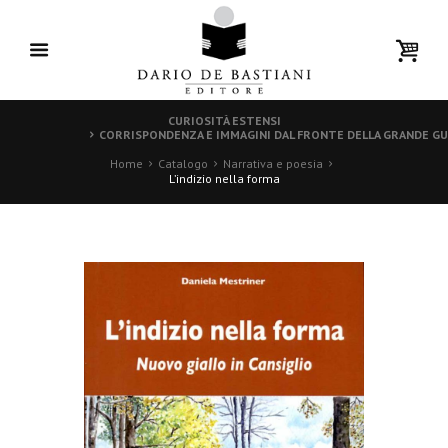
CURIOSITÀ ESTENSI
CORRISPONDENZA E IMMAGINI DAL FRONTE DELLA GRANDE GU
Home
Catalogo
Narrativa e poesia
L’indizio nella forma