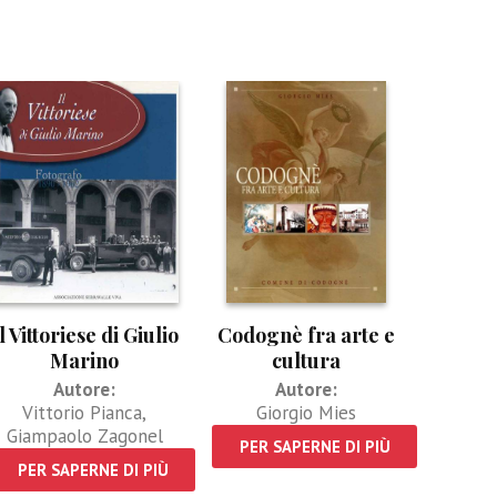
l Vittoriese di Giulio
Codognè fra arte e
Marino
cultura
Autore:
Autore:
Vittorio Pianca
,
Giorgio Mies
Giampaolo Zagonel
PER SAPERNE DI PIÙ
PER SAPERNE DI PIÙ