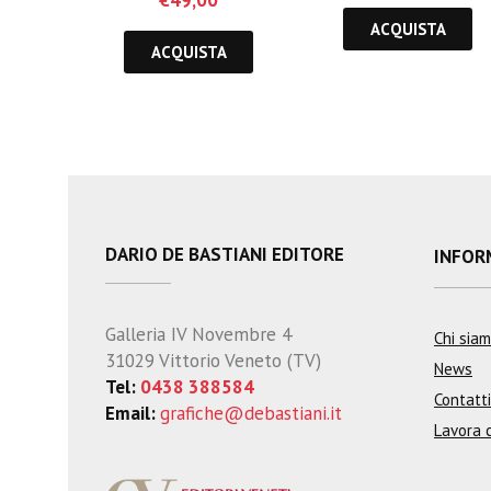
€
49,00
ACQUISTA
ACQUISTA
DARIO DE BASTIANI EDITORE
INFOR
Galleria IV Novembre 4
Chi sia
31029 Vittorio Veneto (TV)
News
Tel:
0438 388584
Contatti
Email:
grafiche@debastiani.it
Lavora 