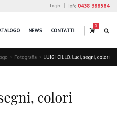
0438 388584
Login
Info
0
ATALOGO
NEWS
CONTATTI
logo
Fotografia
LUIGI CILLO. Luci, segni, colori
egni, colori