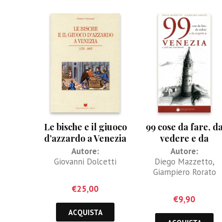
Le bische e il giuoco
99 cose da fare, d
d’azzardo a Venezia
vedere e da
scoprire a Venezia 
Autore:
Autore:
nel suo territorio
Giovanni Dolcetti
Diego Mazzetto
,
Giampiero Rorato
€
25,00
€
9,90
ACQUISTA