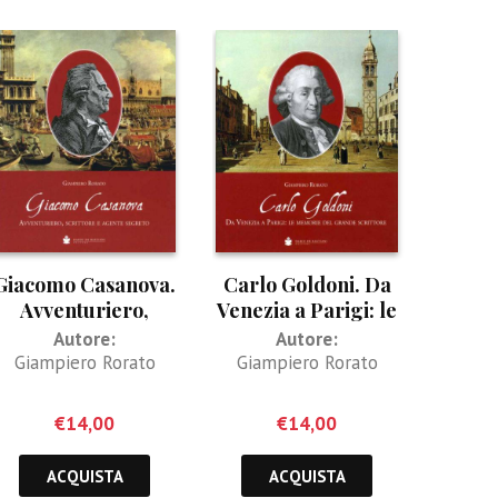
Giacomo Casanova.
Carlo Goldoni. Da
Avventuriero,
Venezia a Parigi: le
scrittore e agente
memorie del
Autore:
Autore:
segreto
grande scrittore
Giampiero Rorato
Giampiero Rorato
€
14,00
€
14,00
ACQUISTA
ACQUISTA