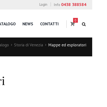
0438 388584
Login
Info
0
ATALOGO
NEWS
CONTATTI
alogo
Storia di Venezia
Mappe ed esploratori
i