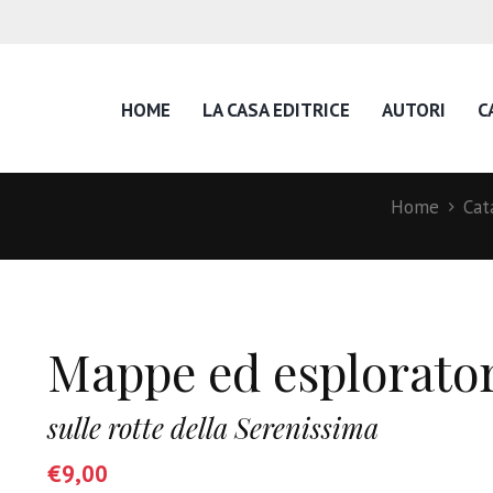
HOME
LA CASA EDITRICE
AUTORI
C
Home
Cat
Mappe ed esplorator
sulle rotte della Serenissima
€
9,00