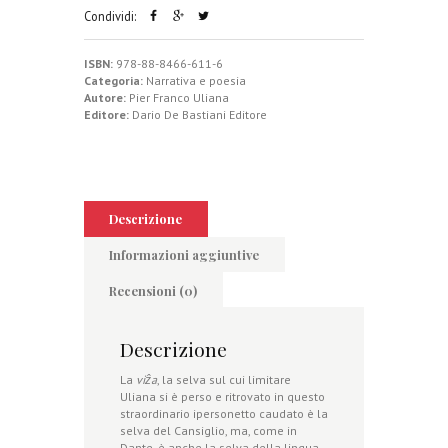
Condividi:
ISBN:
978-88-8466-611-6
Categoria:
Narrativa e poesia
Autore:
Pier Franco Uliana
Editore:
Dario De Bastiani Editore
Descrizione
Informazioni aggiuntive
Recensioni (0)
Descrizione
La
viẑa
, la selva sul cui limitare
Uliana si è perso e ritrovato in questo
straordinario ipersonetto caudato è la
selva del Cansiglio, ma, come in
Dante, è anche la selva della lingua,