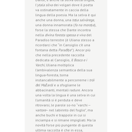
l’
ytala silva
dei volgari dove il poeta
va ostinatamente in caccia della
lingua della poesia. Ma la selva è qui
anche una donna, una
toṣa salvàrega
,
una donna innamorata (
fa na moroṣa
),
forse la stessa che Dante incontra
nella
divina foresta spessa e viva
del
Paradiso terrestre (è Uliana stesso a
ricordarci che “in Cansiglio c’è una
fontana detta
Parađiṣe
”). Ancor più
che nella precedente raccolta
dedicata al Cansiglio,
Il Bosco e i
Varchi
, Uliana moltiplica
l’ambivalenza semantica della sua
lingua-foresta, torna
instancabilmente a percorrerne i
trói
đel Maẑaról
e a sfogliarne le
abbacinanti, mentali radure. Ancora
una volta la lingua è una selva in cui
l’umanità si è perduta e deve
ritrovarsi, le parole so-no “varchi ‒
vartore
‒ nel labirinto del foglio”, ma
anche buchi e trappole in cui si
inciampa e si rimane impigliati. Ma la
novità forse più pungente di questa
ultima raccolta è che in essa,