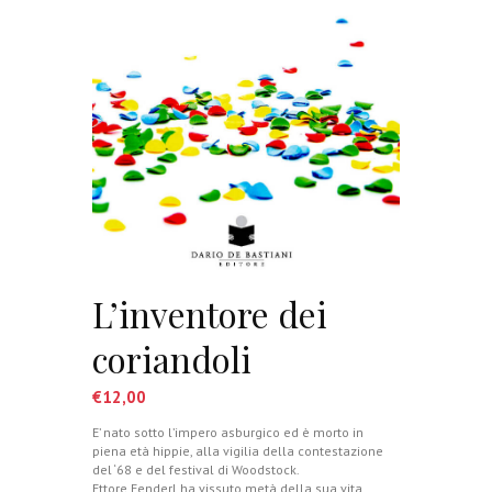
L’inventore dei
coriandoli
€
12,00
E’ nato sotto l’impero asburgico ed è morto in
piena età hippie, alla vigilia della contestazione
del ‘68 e del festival di Woodstock.
Ettore Fenderl ha vissuto metà della sua vita