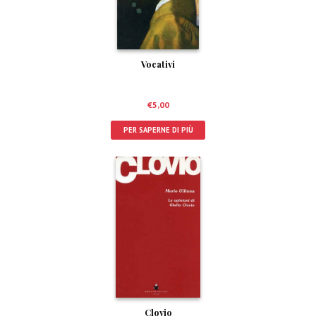
Vocativi
€
5,00
PER SAPERNE DI PIÙ
Clovio