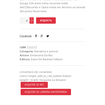
(lunga 104 anni) nella seconda metà
dell’Ottocento e l’altra metà nei decenni accelerati
del primo Novecento.
ACQUISTA
Condividi:
ISBN:
122222
Categoria:
Narrativa e poesia
Autore:
Emanuela Da Ros
Editore:
Dario De Bastiani Editore
L’inventore dei coriandoli
class='single_add_to_cart_button button'
target='_blank'>
Acquista su Amazon
ACQUISTA SU IBS
ACQUISTA SU LIBRERIA UNIVERSITARIA