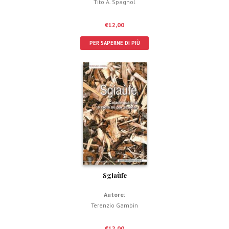
Tito A. Spagnol
€
12,00
PER SAPERNE DI PIÙ
Sgiaùfe
Autore:
Terenzio Gambin
€
12,00