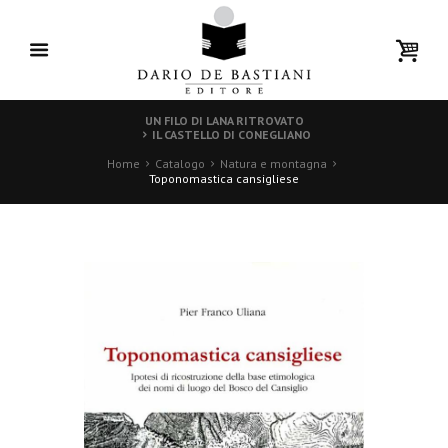
UN FILO DI LANA RITROVATO
IL CASTELLO DI CONEGLIANO
Home
Catalogo
Natura e montagna
Toponomastica cansigliese