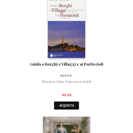
Guida a Borghi e Villaggi e ai Porticcioli
Autore:
Milvana Citter
,
Francesco Galifi
€
6,90
ACQUISTA