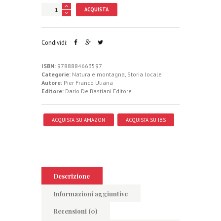
ACQUISTA
Condividi:
ISBN:
9788884663597
Categorie:
Natura e montagna
,
Storia locale
Autore:
Pier Franco Uliana
Editore:
Dario De Bastiani Editore
ACQUISTA SU AMAZON
ACQUISTA SU IBS
Descrizione
Informazioni aggiuntive
Recensioni (0)