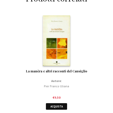
La manèra e altri racconti del Cansiglio
Autore:
Pier Franco Uliana
€
9,50
ACQUISTA