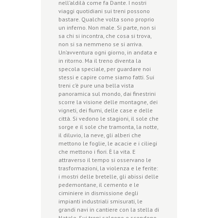
nell’aldilà come fa Dante. I nostri
viaggi quotidiani sui treni possono
bastare. Qualche volta sono proprio
un inferno. Non male. Si parte, non si
sa chi si incontra, che cosa si trova,
non si sa nemmeno se si arriva.
Un’avventura ogni giorno, in andata e
in ritorno. Ma il treno diventa la
specola speciale, per guardare noi
stessi e capire come siamo fatti. Sui
treni c’è pure una bella vista
panoramica sul mondo, dai finestrini
scorre la visione delle montagne, dei
vigneti, dei fiumi, delle case e delle
città. Si vedono le stagioni, il sole che
sorge e il sole che tramonta, la notte,
il diluvio, la neve, gli alberi che
mettono le foglie, le acacie e i ciliegi
che mettono i fiori. È la vita. E
attraverso il tempo si osservano le
trasformazioni, la violenza e le ferite:
i mostri delle bretelle, gli abissi delle
pedemontane, il cemento e le
ciminiere in dismissione degli
impianti industriali smisurati, le
grandi navi in cantiere con la stella di
Natale. Sui treni salgono e scendono