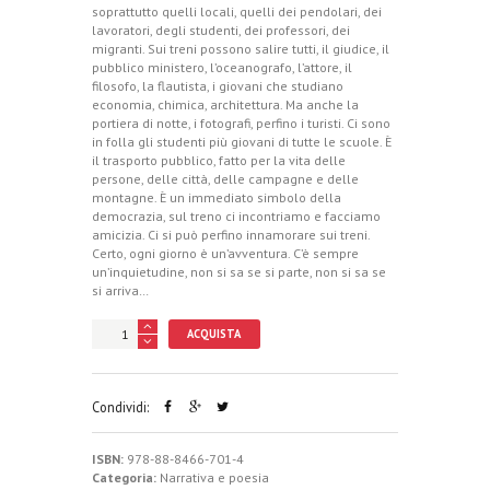
soprattutto quelli locali, quelli dei pendolari, dei
lavoratori, degli studenti, dei professori, dei
migranti. Sui treni possono salire tutti, il giudice, il
pubblico ministero, l’oceanografo, l’attore, il
filosofo, la flautista, i giovani che studiano
economia, chimica, architettura. Ma anche la
portiera di notte, i fotografi, perfino i turisti. Ci sono
in folla gli studenti più giovani di tutte le scuole. È
il trasporto pubblico, fatto per la vita delle
persone, delle città, delle campagne e delle
montagne. È un immediato simbolo della
democrazia, sul treno ci incontriamo e facciamo
amicizia. Ci si può perfino innamorare sui treni.
Certo, ogni giorno è un’avventura. C’è sempre
un’inquietudine, non si sa se si parte, non si sa se
si arriva…
ACQUISTA
Condividi:
ISBN:
978-88-8466-701-4
Categoria:
Narrativa e poesia