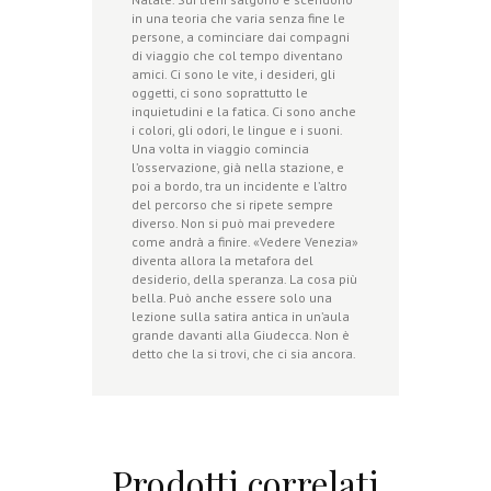
in una teoria che varia senza fine le
persone, a cominciare dai compagni
di viaggio che col tempo diventano
amici. Ci sono le vite, i desideri, gli
oggetti, ci sono soprattutto le
inquietudini e la fatica. Ci sono anche
i colori, gli odori, le lingue e i suoni.
Una volta in viaggio comincia
l’osservazione, già nella stazione, e
poi a bordo, tra un incidente e l’altro
del percorso che si ripete sempre
diverso. Non si può mai prevedere
come andrà a finire. «Vedere Venezia»
diventa allora la metafora del
desiderio, della speranza. La cosa più
bella. Può anche essere solo una
lezione sulla satira antica in un’aula
grande davanti alla Giudecca. Non è
detto che la si trovi, che ci sia ancora.
Prodotti correlati