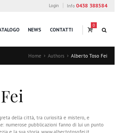
0438 388584
Login
Info
0
ATALOGO
NEWS
CONTATTI
Home
Authors
Alberto Toso Fei
 Fei
reta della città, tra curiosità e mistero, e
le: numerose pubblicazioni fanno di lui un punto
ezia e la sua storia. www.albertotosofei.it