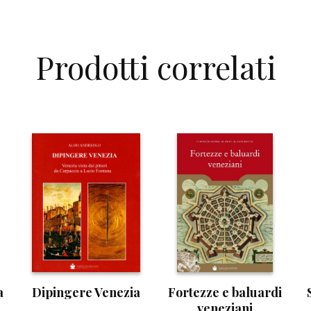
Prodotti correlati
a
Dipingere Venezia
Fortezze e baluardi
veneziani