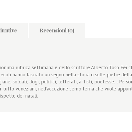
iuntive
Recensioni (0)
monima rubrica settimanale dello scrittore Alberto Toso Fei c
secoli hanno lasciato un segno nella storia o sulle pietre dell
iane, soldati, dogi, politici, letterati, artisti, poetesse… Pers
er tutto veneziani, nell’accezione sempiterna che vuole appunt
spetto dei natali.