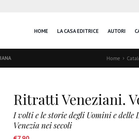
HOME
LA CASA EDITRICE
AUTORI
C
BIANA
Home
Cata
Ritratti Veneziani. Vo
I volti e le storie degli Uomini e del
Venezia nei secoli
€
7,90