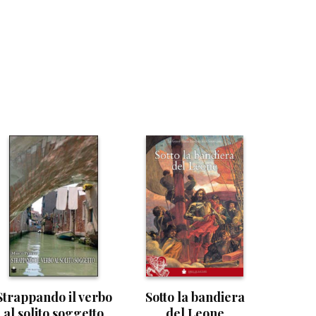
Strappando il verbo
Sotto la bandiera
al solito soggetto
del Leone