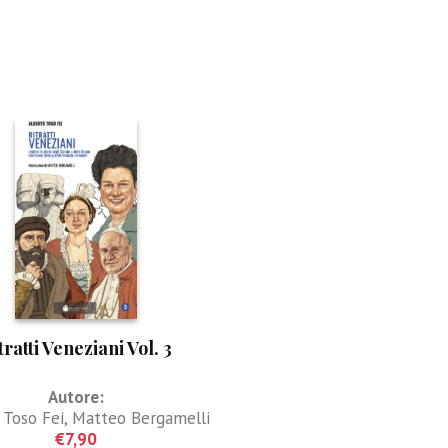
tratti Veneziani Vol. 3
Autore:
 Toso Fei
,
Matteo Bergamelli
€
7,90