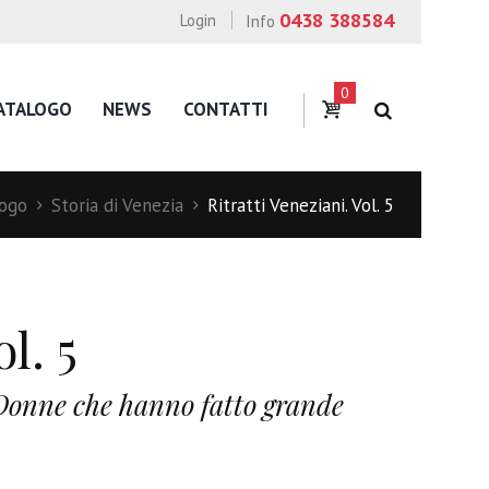
0438 388584
Login
Info
0
ATALOGO
NEWS
CONTATTI
logo
Storia di Venezia
Ritratti Veneziani. Vol. 5
l. 5
le Donne che hanno fatto grande