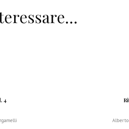
nteressare…
l. 4
Ri
rgamelli
Alberto