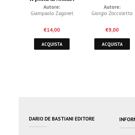
tra Venezia e New
Autore:
Autore:
York
Giampaolo Zagonel
Giorgio Zoccoletto
€
14,00
€
9,00
ACQUISTA
ACQUISTA
DARIO DE BASTIANI EDITORE
INFOR