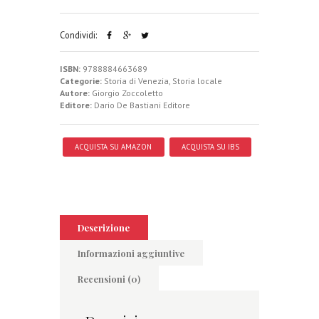
Condividi:
ISBN:
9788884663689
Categorie:
Storia di Venezia
,
Storia locale
Autore:
Giorgio Zoccoletto
Editore:
Dario De Bastiani Editore
ACQUISTA SU AMAZON
ACQUISTA SU IBS
Descrizione
Informazioni aggiuntive
Recensioni (0)