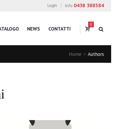
0438 388584
Login
Info
0
ATALOGO
NEWS
CONTATTI
Home
Authors
i