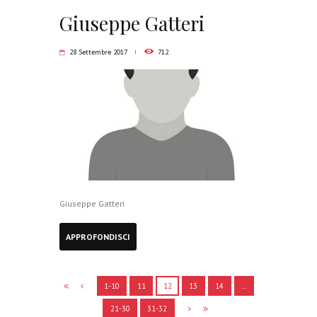
Giuseppe Gatteri
28 Settembre 2017
712
Giuseppe Gatteri
APPROFONDISCI
1-10
11
12
13
14
…
21-30
31-32