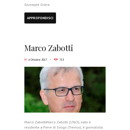
Giuseppe Grava
APPROFONDISCI
Marco Zabotti
6 Ottobre 2017
713
Marco ZabottiMarco Zabotti (1963), nato e
residente a Pieve di Soligo (Treviso), è giornalista