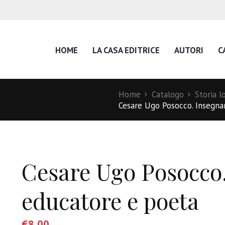
HOME
LA CASA EDITRICE
AUTORI
C
Home
Catalogo
Storia l
Cesare Ugo Posocco. Insegna
Cesare Ugo Posocco.
educatore e poeta
€
8,00