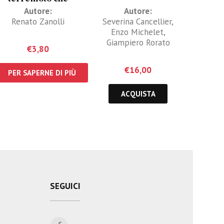
cambiò la storia
Autore:
Autore:
Renato Zanolli
Severina Cancellier
,
Enzo Michelet
,
Giampiero Rorato
€
3,80
€
16,00
PER SAPERNE DI PIÙ
ACQUISTA
SEGUICI