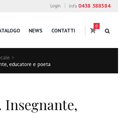
0438 388584
Login
Info
0
ATALOGO
NEWS
CONTATTI
ocale
nte, educatore e poeta
 Insegnante,