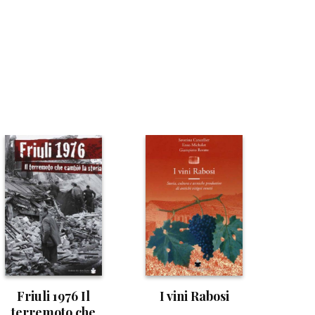
Friuli 1976 Il
I vini Rabosi
terremoto che