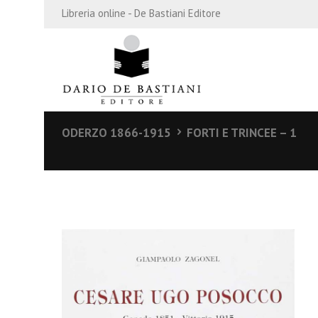
Libreria online - De Bastiani Editore
ODERZO 1866-1915
FORTI E TRINCEE – 1