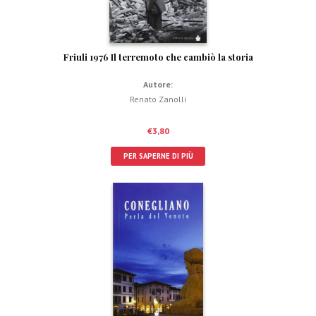
Friuli 1976 Il terremoto che cambiò la storia
Autore:
Renato Zanolli
€
3,80
PER SAPERNE DI PIÙ