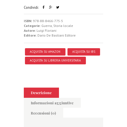
Condividi:
ISBN:
978-88-8466-775-5
Categorie:
Guerra
,
Storia locale
Autore:
Luigi Floriani
Editore:
Dario De Bastiani Editore
ACQUISTA SU AMAZON
ACQUISTA SU IBS
ACQUISTA SU LIBRERIA UNIVERSITARIA
Descrizione
Informazioni aggiuntive
Recensioni (0)