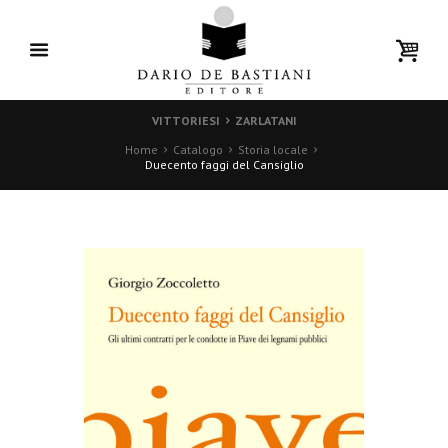
VITTORIESI
ZARLATANI
Home
Catalogo
Storia locale
Duecento faggi del Cansiglio