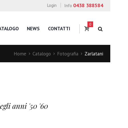
0438 388584
Login
Info
0
ATALOGO
NEWS
CONTATTI
Home
Catalogo
Fotografia
Zarlatani
gli anni '50 '60