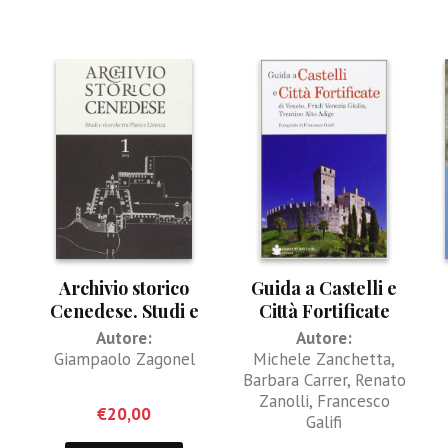
Archivio storico
Guida a Castelli e
Cenedese. Studi e
Città Fortificate
ricerche tra Piave e
Autore:
Autore:
Livenza Vol. 1
Giampaolo Zagonel
Michele Zanchetta
,
Barbara Carrer
,
Renato
Zanolli
,
Francesco
€
20,00
Galifi