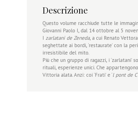
Descrizione
Questo volume racchiude tutte le immagini
Giovanni Paolo I, dal 14 ottobre al 5 nov
I
zarlatani de Zeneda
, a cui Renato Vettor
seghettate ai bordi, ‘restaurate’ con la p
irresistibile del mito.
Più che un gruppo di ragazzi, i ‘zarlatani’ s
rituali, esperienze unici. Che appartengono 
Vittoria alata. Anzi: coi ‘Frati’ e ‘
l pont de C