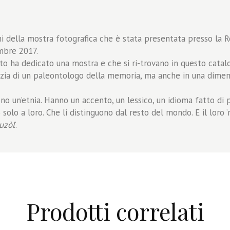
 della mostra fotografica che è stata presentata presso la Ro
embre 2017.
ato ha dedicato una mostra e che si ri-trovano in questo catal
erizia di un paleontologo della memoria, ma anche in una dime
ono un’etnia. Hanno un accento, un lessico, un idioma fatto di pa
solo a loro. Che li distinguono dal resto del mondo. E il loro ‘m
uzòl
’.
Prodotti correlati