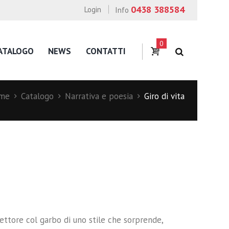
0438 388584
Login
Info
0
ATALOGO
NEWS
CONTATTI
me
Catalogo
Narrativa e poesia
Giro di vita
lettore col garbo di uno stile che sorprende,