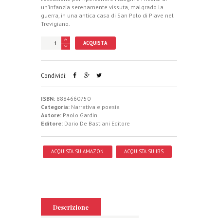
un’infanzia serenamente vissuta, malgrado la
guerra, in una antica casa di San Polo di Piave nel
Trevigiano.
ACQUISTA
Condividi:
ISBN:
8884660750
Categoria:
Narrativa e poesia
Autore:
Paolo Gardin
Editore:
Dario De Bastiani Editore
ACQUISTA SU AMAZON
ACQUISTA SU IBS
Descrizione