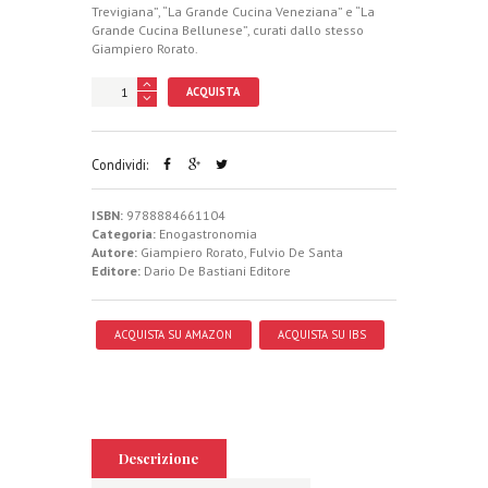
Trevigiana”, “La Grande Cucina Veneziana” e “La
Grande Cucina Bellunese”, curati dallo stesso
Giampiero Rorato.
ACQUISTA
Condividi:
ISBN:
9788884661104
Categoria:
Enogastronomia
Autore:
Giampiero Rorato
,
Fulvio De Santa
Editore:
Dario De Bastiani Editore
ACQUISTA SU AMAZON
ACQUISTA SU IBS
Descrizione