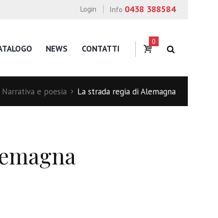
0438 388584
Login
Info
0
ATALOGO
NEWS
CONTATTI
Narrativa e poesia
La strada regia di Alemagna
Alemagna