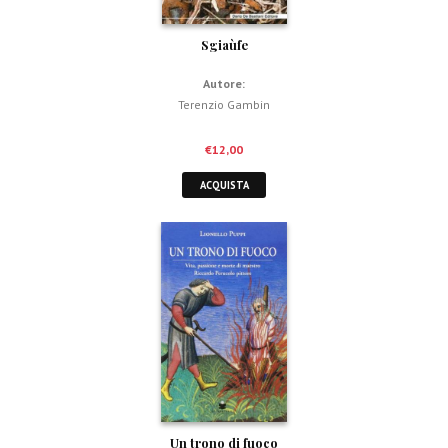
Sgiaùfe
Autore:
Terenzio Gambin
€
12,00
ACQUISTA
Un trono di fuoco