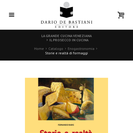
LA GRANDE CUCINA VENEZIANA
IL PROSECCO IN CUCINA
Home
Catalogo
Enogastronomia
Storie e realtà di formaggi