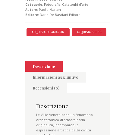
Categorie:
Fotografia
,
Cataloghi d'arte
Autore:
Paolo Marton
Editore:
Dario De Bastiani Editore
ACQUISTA SU AMAZON
ACQUISTA SU IBS
Descrizione
Informazioni aggiuntive
Recensioni (0)
Descrizione
Le Ville Venete sono un fenomeno
architettonico di straordinaria
originalità, incomparabile
espressione artistica della civiltà