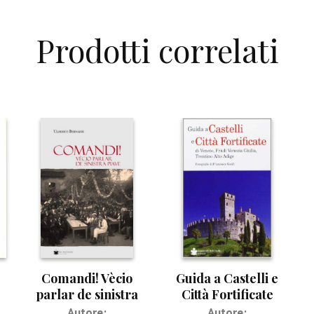
Prodotti correlati
Comandi! Vècio
Guida a Castelli e
parlar de sinistra
Città Fortificate
Piave
Autore:
Autore: