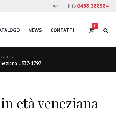
0438 388584
Login
Info
0
ATALOGO
NEWS
CONTATTI
ocale
veneziana 1337-1797
 in età veneziana