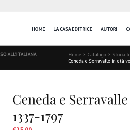
HOME
LA CASA EDITRICE
AUTORI
C
SO ALL’ITALIANA
Home
Catalogo
Storia l
Ceneda e Serravalle in età 
Ceneda e Serravalle
1337-1797
€
25,00