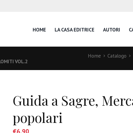
HOME
LA CASA EDITRICE
AUTORI
C
Home
Catalogo
OMITI VOL.2
Guida a Sagre, Merca
popolari
€
6,90