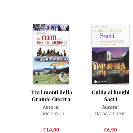
Tra i monti della
Guida ai luoghi
Grande Guerra
Sacri
1915-1918 (vol.2°)
Autore:
Autore:
Dario Favrin
Barbara Carrer
€
14,00
€
6,90