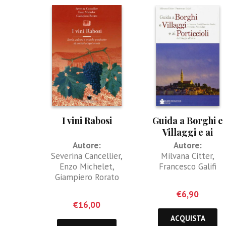
I vini Rabosi
Guida a Borghi e
Villaggi e ai
Porticcioli
Autore:
Autore:
Severina Cancellier
,
Milvana Citter
,
Enzo Michelet
,
Francesco Galifi
Giampiero Rorato
€
6,90
€
16,00
ACQUISTA