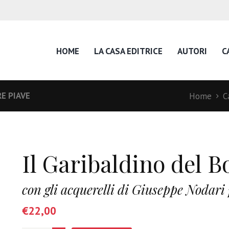
HOME
LA CASA EDITRICE
AUTORI
C
RE PIAVE
Home
C
Il Garibaldino del B
con gli acquerelli di Giuseppe Nodari 
€
22,00