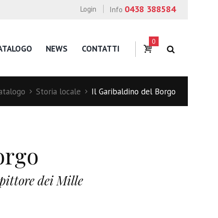
0438 388584
Login
Info
0
ATALOGO
NEWS
CONTATTI
atalogo
Storia locale
Il Garibaldino del Borgo
orgo
pittore dei Mille