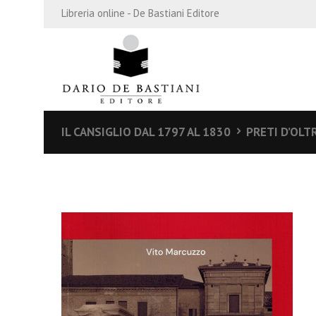
Libreria online - De Bastiani Editore
IL CANSIGLIO DAL 1797 AL 1830
PRETI D’OLT