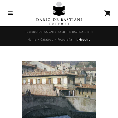
IL LIBRO DEI SOGNI
SALUTI E BACI DA… IERI
Home
Catalogo
Fotografia
Il Meschio