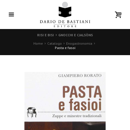
RISI E BISI
GNOCCHI E CJALSÒNS
Home
Catalogo
Enogastronomia
Pasta e fasoi