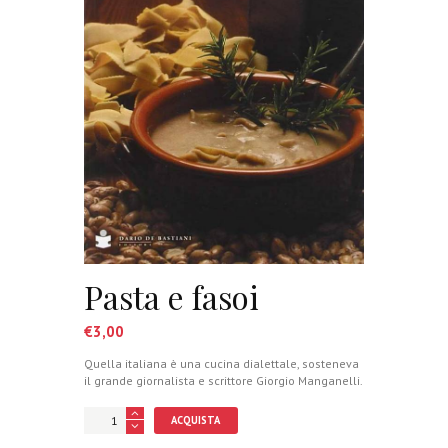
Pasta e fasoi
€
3,00
Quella italiana è una cucina dialettale, sosteneva
il grande giornalista e scrittore Giorgio Manganelli.
ACQUISTA