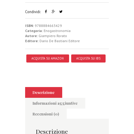
Condividi:
ISBN:
9788884663429
Categoria:
Enogastronomia
Autore:
Giampiero Rorato
Editore:
Dario De Bastiani Editore
ACQUISTA SU AMAZON
ACQUISTA SU IBS
Descrizione
Informazioni aggiuntive
Recensioni (0)
Descrizione