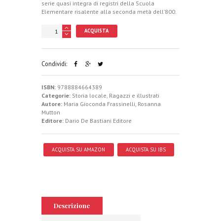
serie quasi integra di registri della Scuola
Elementare risalente alla seconda metà dell’800.
ACQUISTA
Condividi:
ISBN:
9788884664389
Categorie:
Storia locale
,
Ragazzi e illustrati
Autore:
Maria Gioconda Frassinelli
,
Rosanna
Mutton
Editore:
Dario De Bastiani Editore
ACQUISTA SU AMAZON
ACQUISTA SU IBS
Descrizione