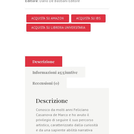
Editore:
Dario De Bastiani Editore
ACQUISTA SU AMAZON
ACQUISTA SU IBS
ACQUISTA SU LIBRERIA UNIVERSITARIA
Descrizione
Informazioni aggiuntive
Recensioni (0)
Descrizione
Conosco da molti anni Feliciano
Casanova de Marco e ho avuto il
privilegio di seguire il suo percorso
artistico, caratterizzato dalla curiosità
e da una sapiente abilità narrativa