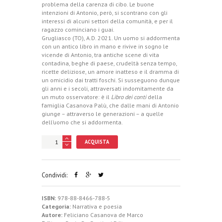
problema della carenza di cibo. Le buone
intenzioni di Antonio, però, si scontrano con gli
interessi di alcuni settori della comunità, e per il
ragazzo cominciano i guai.
Grugliasco (TO), A.D. 2021. Un uomo si addormenta
con un antico libro in mano e rivive in sogno le
vicende di Antonio, tra antiche scene di vita
contadina, beghe di paese, crudeltà senza tempo,
ricette deliziose, un amore inatteso e il dramma di
un omicidio dai tratti foschi. Si susseguono dunque
gli anni e i secoli, attraversati indomitamente da
un muto osservatore: è il
Libro dei conti
della
famiglia Casanova Palù, che dalle mani di Antonio
giunge – attraverso le generazioni – a quelle
dell’uomo che si addormenta.
ACQUISTA
Condividi:
ISBN:
978-88-8466-788-5
Categoria:
Narrativa e poesia
Autore:
Feliciano Casanova de Marco