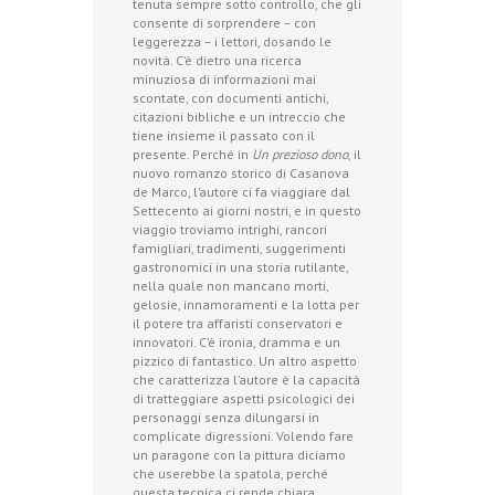
tenuta sempre sotto controllo, che gli
consente di sorprendere – con
leggerezza – i lettori, dosando le
novità. C’è dietro una ricerca
minuziosa di informazioni mai
scontate, con documenti antichi,
citazioni bibliche e un intreccio che
tiene insieme il passato con il
presente. Perché in
Un prezioso dono
, il
nuovo romanzo storico di Casanova
de Marco, l’autore ci fa viaggiare dal
Settecento ai giorni nostri, e in questo
viaggio troviamo intrighi, rancori
famigliari, tradimenti, suggerimenti
gastronomici in una storia rutilante,
nella quale non mancano morti,
gelosie, innamoramenti e la lotta per
il potere tra affaristi conservatori e
innovatori. C’è ironia, dramma e un
pizzico di fantastico. Un altro aspetto
che caratterizza l’autore è la capacità
di tratteggiare aspetti psicologici dei
personaggi senza dilungarsi in
complicate digressioni. Volendo fare
un paragone con la pittura diciamo
che userebbe la spatola, perché
questa tecnica ci rende chiara