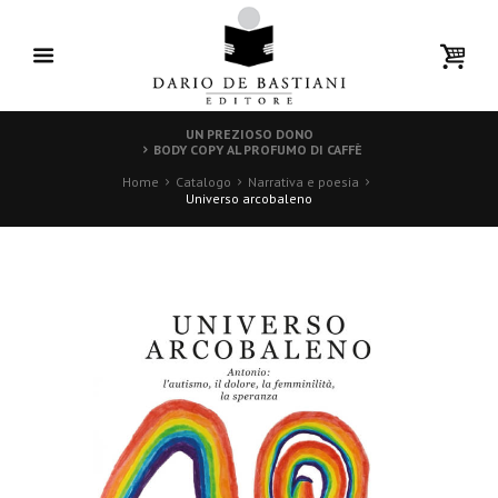
UN PREZIOSO DONO
BODY COPY AL PROFUMO DI CAFFÈ
Home
Catalogo
Narrativa e poesia
Universo arcobaleno