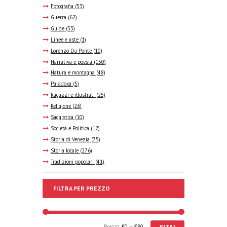
Fotografia
(53)
Guerra
(62)
Guide
(53)
Linee e aste
(1)
Lorenzo Da Ponte
(10)
Narrativa e poesia
(150)
Natura e montagna
(48)
Paradoxa
(5)
Ragazzi e illustrati
(25)
Religione
(26)
Saggistica
(10)
Società e Politica
(12)
Storia di Venezia
(75)
Storia locale
(276)
Tradizioni popolari
(41)
FILTRA PER PREZZO
Prezzo:
€0
—
€80
FILTRA