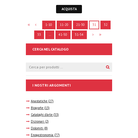
ACQUISTA
1-10
11-20
21-30
31
32
33
…
41-50
51-54
CERCA NEL CATALOGO
I NOSTRI ARGOMENTI
Anastatiche
(27)
Biografie
(13)
Cataloghi d'arte
(33)
Dizionari
(2)
Dolomiti
(8)
Enogastronomia
(77)