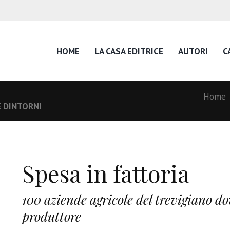
HOME
LA CASA EDITRICE
AUTORI
C
Home
E DINTORNI
Spesa in fattoria
100 aziende agricole del trevigiano d
produttore