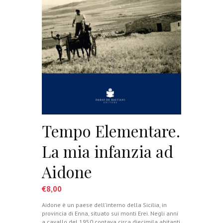
Tempo Elementare.
La mia infanzia ad
Aidone
€
8,00
Aidone è un paese dell’interno della Sicilia, in
provincia di Enna, situato sui monti Erei. Negli anni
a cavallo del 1950 contava circa diecimila abitanti,