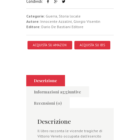
Condividi:
Categorie:
Guerra
,
Storia locale
Autore:
Innocente Azzalini
,
Giorgio Visentin
Editore:
Dario De Bastiani Editore
ACQUISTA SU AMAZON
ACQUISTA SU IBS
Descrizione
Informazioni aggiuntive
Recensioni (0)
Descrizione
Il libro racconta le vicende tragiche di
Vittorio Veneto occupata dall’esercito