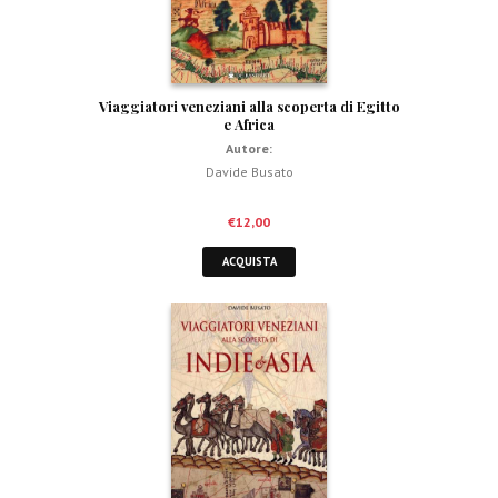
Viaggiatori veneziani alla scoperta di Egitto
e Africa
Autore:
Davide Busato
€
12,00
ACQUISTA