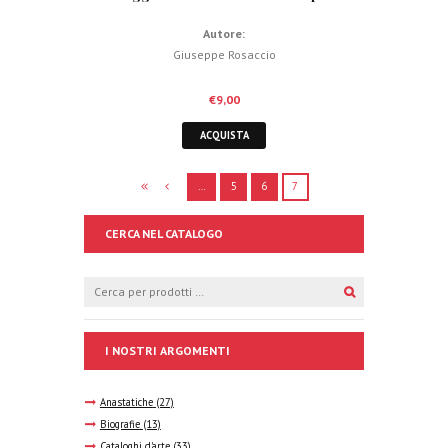
Autore:
Giuseppe Rosaccio
€
9,00
ACQUISTA
…
5
6
7
CERCA NEL CATALOGO
I NOSTRI ARGOMENTI
Anastatiche
(27)
Biografie
(13)
Cataloghi d'arte
(33)