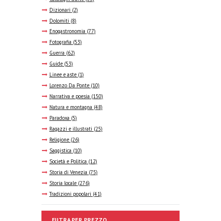
Dizionari
(2)
Dolomiti
(8)
Enogastronomia
(77)
Fotografia
(53)
Guerra
(62)
Guide
(53)
Linee e aste
(1)
Lorenzo Da Ponte
(10)
Narrativa e poesia
(150)
Natura e montagna
(48)
Paradoxa
(5)
Ragazzi e illustrati
(25)
Religione
(26)
Saggistica
(10)
Società e Politica
(12)
Storia di Venezia
(75)
Storia locale
(276)
Tradizioni popolari
(41)
FILTRA PER PREZZO