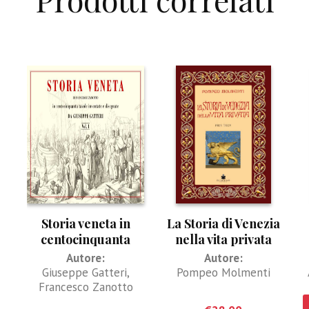
Storia veneta in
La Storia di Venezia
centocinquanta
nella vita privata
tavole inventate e
Autore:
Autore:
disegnate. Vol 1 e 2
Giuseppe Gatteri
,
Pompeo Molmenti
Francesco Zanotto