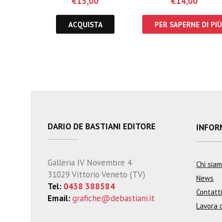
€
15,00
€
14,00
ACQUISTA
PER SAPERNE DI PIÙ
DARIO DE BASTIANI EDITORE
INFOR
Galleria IV Novembre 4
Chi sia
31029 Vittorio Veneto (TV)
News
Tel:
0438 388584
Contatti
Email:
grafiche@debastiani.it
Lavora 