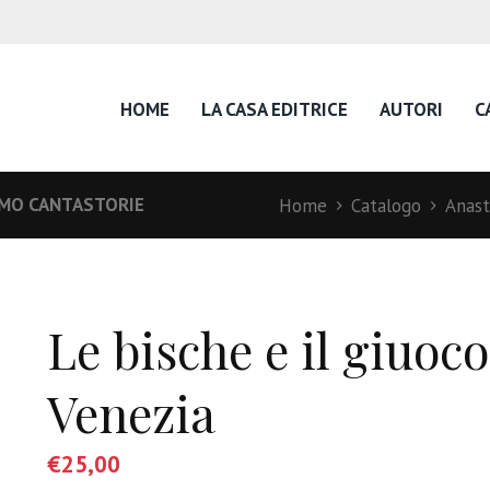
HOME
LA CASA EDITRICE
AUTORI
C
IMO CANTASTORIE
Home
Catalogo
Anast
Le bische e il giuoc
Venezia
€
25,00