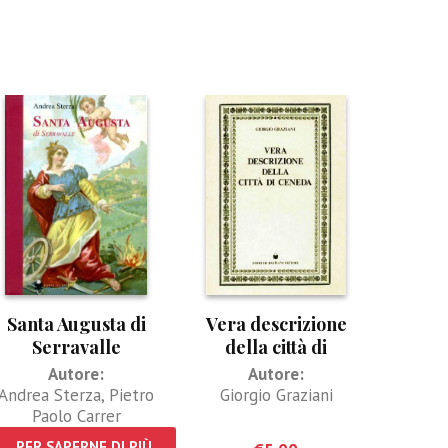
Santa Augusta di
Vera descrizione
Serravalle
della città di
Ceneda
Autore:
Autore:
Andrea Sterza
,
Pietro
Giorgio Graziani
Paolo Carrer
PER SAPERNE DI PIÙ