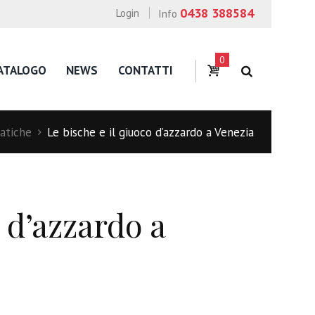
0438 388584
Login
Info
0
ATALOGO
NEWS
CONTATTI
atiche
Le bische e il giuoco d’azzardo a Venezia
o d’azzardo a