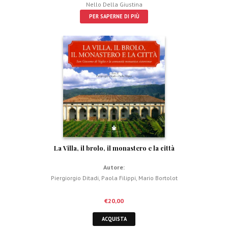
Nello Della Giustina
PER SAPERNE DI PIÙ
La Villa, il brolo, il monastero e la città
Autore:
Piergiorgio Ditadi
,
Paola Filippi
,
Mario Bortolot
€
20,00
ACQUISTA