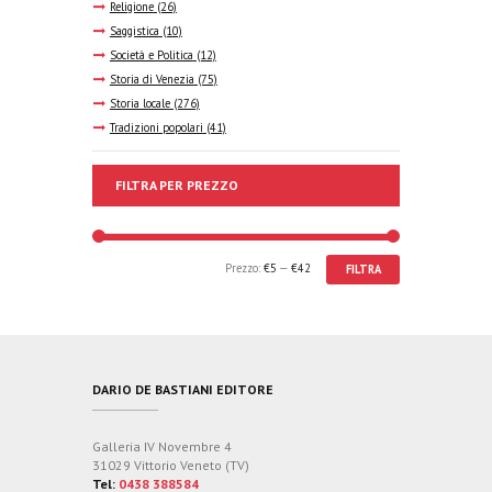
Religione
(26)
Saggistica
(10)
Società e Politica
(12)
Storia di Venezia
(75)
Storia locale
(276)
Tradizioni popolari
(41)
FILTRA PER PREZZO
Prezzo:
€5
—
€42
FILTRA
DARIO DE BASTIANI EDITORE
Galleria IV Novembre 4
31029 Vittorio Veneto (TV)
Tel:
0438 388584