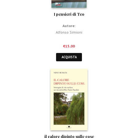
I pensieri di Teo
Autore:
Alfonso Simioni
€
15,00
ACQUISTA
il calore dipinto sulle cose