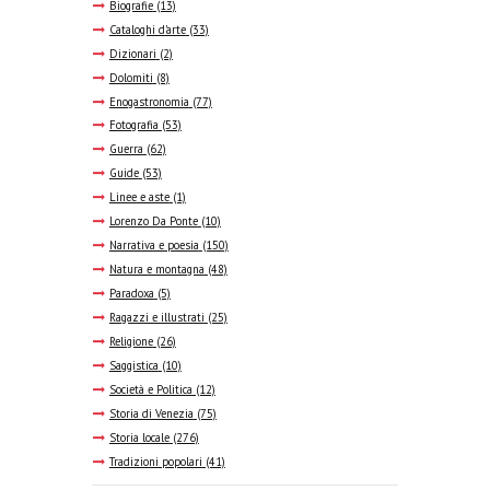
Biografie
(13)
Cataloghi d'arte
(33)
Dizionari
(2)
Dolomiti
(8)
Enogastronomia
(77)
Fotografia
(53)
Guerra
(62)
Guide
(53)
Linee e aste
(1)
Lorenzo Da Ponte
(10)
Narrativa e poesia
(150)
Natura e montagna
(48)
Paradoxa
(5)
Ragazzi e illustrati
(25)
Religione
(26)
Saggistica
(10)
Società e Politica
(12)
Storia di Venezia
(75)
Storia locale
(276)
Tradizioni popolari
(41)