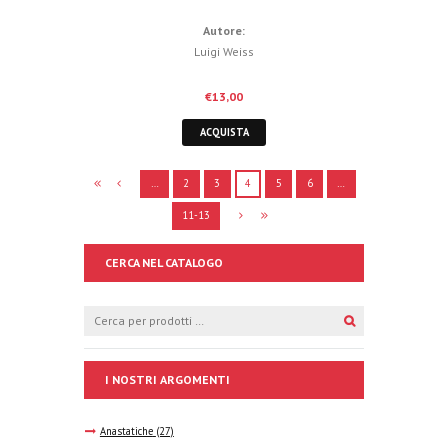
Autore:
Luigi Weiss
€
13,00
ACQUISTA
…
2
3
4
5
6
…
11-13
CERCA NEL CATALOGO
I NOSTRI ARGOMENTI
Anastatiche
(27)