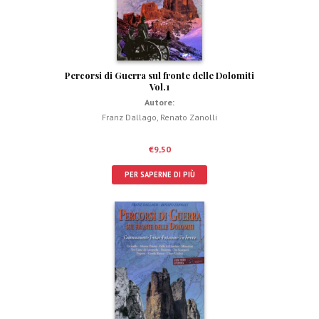
Percorsi di Guerra sul fronte delle Dolomiti
Vol.1
Autore:
Franz Dallago
,
Renato Zanolli
€
9,50
PER SAPERNE DI PIÙ