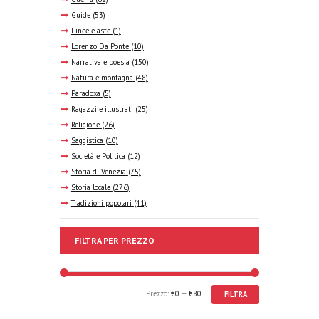
Guide
(53)
Linee e aste
(1)
Lorenzo Da Ponte
(10)
Narrativa e poesia
(150)
Natura e montagna
(48)
Paradoxa
(5)
Ragazzi e illustrati
(25)
Religione
(26)
Saggistica
(10)
Società e Politica
(12)
Storia di Venezia
(75)
Storia locale
(276)
Tradizioni popolari
(41)
FILTRA PER PREZZO
Prezzo:
€0
—
€80
FILTRA