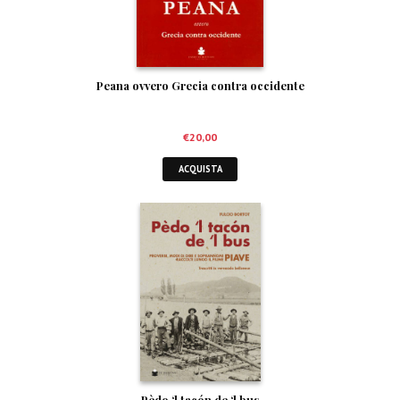
Peana ovvero Grecia contra occidente
€
20,00
ACQUISTA
Pèdo ‘l tacón de ‘l bus