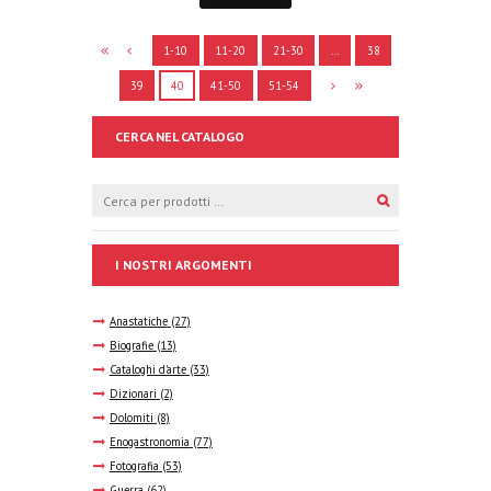
1-10
11-20
21-30
…
38
39
40
41-50
51-54
CERCA NEL CATALOGO
I NOSTRI ARGOMENTI
Anastatiche
(27)
Biografie
(13)
Cataloghi d'arte
(33)
Dizionari
(2)
Dolomiti
(8)
Enogastronomia
(77)
Fotografia
(53)
Guerra
(62)