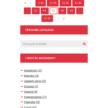
1-10
11-20
21-30
31-40
…
42
43
44
45
46
…
51-54
CERCA NEL CATALOGO
I NOSTRI ARGOMENTI
Anastatiche
(27)
Biografie
(13)
Cataloghi d'arte
(33)
Dizionari
(2)
Dolomiti
(8)
Enogastronomia
(77)
Fotografia
(53)
Guerra
(62)