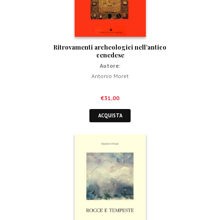
Ritrovamenti archeologici nell’antico
cenedese
Autore:
Antonio Moret
€
31,00
ACQUISTA